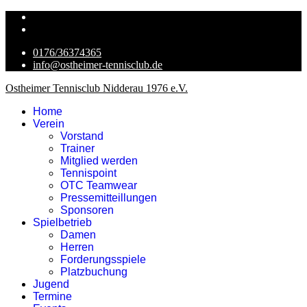
0176/36374365
info@ostheimer-tennisclub.de
Ostheimer Tennisclub Nidderau 1976 e.V.
Home
Verein
Vorstand
Trainer
Mitglied werden
Tennispoint
OTC Teamwear
Pressemitteillungen
Sponsoren
Spielbetrieb
Damen
Herren
Forderungsspiele
Platzbuchung
Jugend
Termine