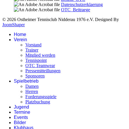
Datenschutzerklaerung
OTC_Beitraege
© 2026 Ostheimer Tennisclub Nidderau 1976 e.V. Designed By
JoomShaper
Home
Verein
Vorstand
Trainer
Mitglied werden
Tennispoint
OTC Teamwear
Pressemitteillungen
Sponsoren
Spielbetrieb
Damen
Herren
Forderungsspiele
Platzbuchung
Jugend
Termine
Events
Bilder
Klubhaus