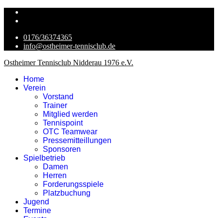
0176/36374365
info@ostheimer-tennisclub.de
Ostheimer Tennisclub Nidderau 1976 e.V.
Home
Verein
Vorstand
Trainer
Mitglied werden
Tennispoint
OTC Teamwear
Pressemitteillungen
Sponsoren
Spielbetrieb
Damen
Herren
Forderungsspiele
Platzbuchung
Jugend
Termine