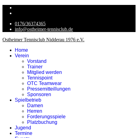
0176/36374365
info@ostheimer-tennisclub.de
Ostheimer Tennisclub Nidderau 1976 e.V.
Home
Verein
Vorstand
Trainer
Mitglied werden
Tennispoint
OTC Teamwear
Pressemitteillungen
Sponsoren
Spielbetrieb
Damen
Herren
Forderungsspiele
Platzbuchung
Jugend
Termine