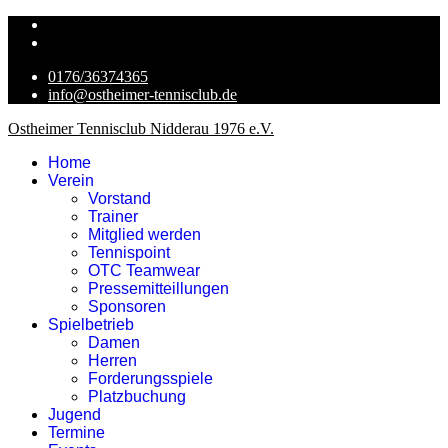
0176/36374365
info@ostheimer-tennisclub.de
Ostheimer Tennisclub Nidderau 1976 e.V.
Home
Verein
Vorstand
Trainer
Mitglied werden
Tennispoint
OTC Teamwear
Pressemitteillungen
Sponsoren
Spielbetrieb
Damen
Herren
Forderungsspiele
Platzbuchung
Jugend
Termine