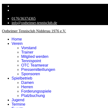
0176/36374365
info@ostheimer-tennisclub.de
Ostheimer Tennisclub Nidderau 1976 e.V.
Home
Verein
Vorstand
Trainer
Mitglied werden
Tennispoint
OTC Teamwear
Pressemitteillungen
Sponsoren
Spielbetrieb
Damen
Herren
Forderungsspiele
Platzbuchung
Jugend
Termine