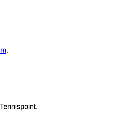
em
.
Tennispoint.