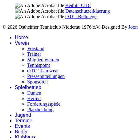
Beitritt_OTC
Datenschutzerklaerung
OTC_Beitraege
© 2026 Ostheimer Tennisclub Nidderau 1976 e.V. Designed By
Joo
Home
Verein
Vorstand
Trainer
Mitglied werden
Tennispoint
OTC Teamwear
Pressemitteillungen
Sponsoren
Spielbetrieb
Damen
Herren
Forderungsspiele
Platzbuchung
Jugend
Termine
Events
Bilder
Klubhaus