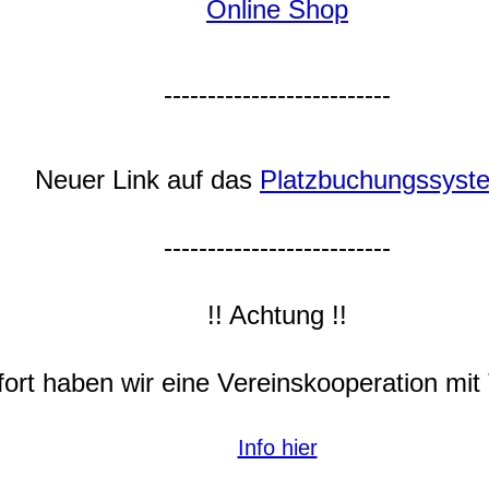
Online Shop
--------------------------
Neuer Link auf das
Platzbuchungssyst
--------------------------
!! Achtung !!
ort haben wir eine Vereinskooperation mit 
Info hier