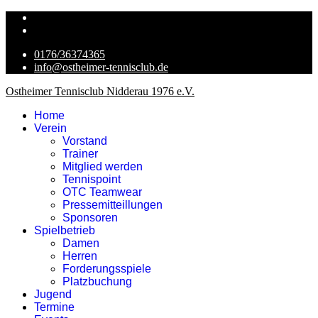
0176/36374365
info@ostheimer-tennisclub.de
Ostheimer Tennisclub Nidderau 1976 e.V.
Home
Verein
Vorstand
Trainer
Mitglied werden
Tennispoint
OTC Teamwear
Pressemitteillungen
Sponsoren
Spielbetrieb
Damen
Herren
Forderungsspiele
Platzbuchung
Jugend
Termine