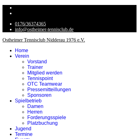
0176/36374365
info@ostheimer-tennisclub.de
Ostheimer Tennisclub Nidderau 1976 e.V.
Home
Verein
Vorstand
Trainer
Mitglied werden
Tennispoint
OTC Teamwear
Pressemitteillungen
Sponsoren
Spielbetrieb
Damen
Herren
Forderungsspiele
Platzbuchung
Jugend
Termine