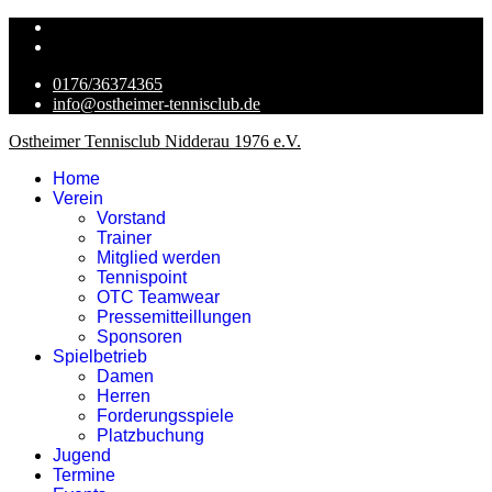
0176/36374365
info@ostheimer-tennisclub.de
Ostheimer Tennisclub Nidderau 1976 e.V.
Home
Verein
Vorstand
Trainer
Mitglied werden
Tennispoint
OTC Teamwear
Pressemitteillungen
Sponsoren
Spielbetrieb
Damen
Herren
Forderungsspiele
Platzbuchung
Jugend
Termine