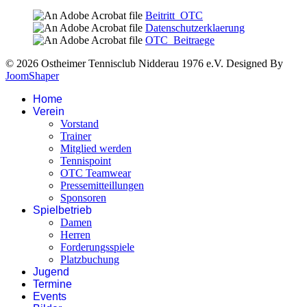
Beitritt_OTC
Datenschutzerklaerung
OTC_Beitraege
© 2026 Ostheimer Tennisclub Nidderau 1976 e.V. Designed By
JoomShaper
Home
Verein
Vorstand
Trainer
Mitglied werden
Tennispoint
OTC Teamwear
Pressemitteillungen
Sponsoren
Spielbetrieb
Damen
Herren
Forderungsspiele
Platzbuchung
Jugend
Termine
Events