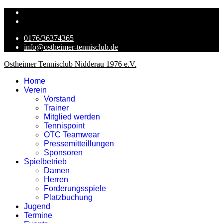
0176/36374365
info@ostheimer-tennisclub.de
Ostheimer Tennisclub Nidderau 1976 e.V.
Home
Verein
Vorstand
Trainer
Mitglied werden
Tennispoint
OTC Teamwear
Pressemitteillungen
Sponsoren
Spielbetrieb
Damen
Herren
Forderungsspiele
Platzbuchung
Jugend
Termine