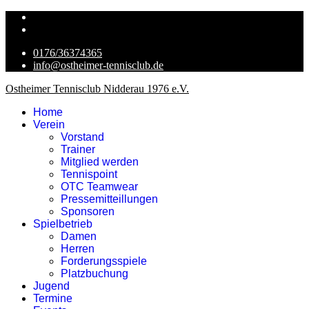
0176/36374365
info@ostheimer-tennisclub.de
Ostheimer Tennisclub Nidderau 1976 e.V.
Home
Verein
Vorstand
Trainer
Mitglied werden
Tennispoint
OTC Teamwear
Pressemitteillungen
Sponsoren
Spielbetrieb
Damen
Herren
Forderungsspiele
Platzbuchung
Jugend
Termine