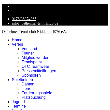
0176/36374365
info@ostheimer-tennisclub.de
Ostheimer Tennisclub Nidderau 1976 e.V.
Home
Verein
Vorstand
Trainer
Mitglied werden
Tennispoint
OTC Teamwear
Pressemitteillungen
Sponsoren
Spielbetrieb
Damen
Herren
Forderungsspiele
Platzbuchung
Jugend
Termine