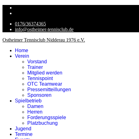
0176/36374365
info@ostheimer-tennisclub.de
Ostheimer Tennisclub Nidderau 1976 e.V.
Home
Verein
Vorstand
Trainer
Mitglied werden
Tennispoint
OTC Teamwear
Pressemitteillungen
Sponsoren
Spielbetrieb
Damen
Herren
Forderungsspiele
Platzbuchung
Jugend
Termine