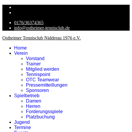
0176/36374365
info@ostheimer-tennisclub.de
Ostheimer Tennisclub Nidderau 1976 e.V.
Home
Verein
Vorstand
Trainer
Mitglied werden
Tennispoint
OTC Teamwear
Pressemitteillungen
Sponsoren
Spielbetrieb
Damen
Herren
Forderungsspiele
Platzbuchung
Jugend
Termine