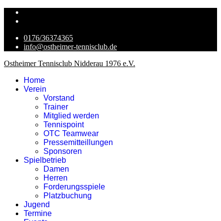
0176/36374365
info@ostheimer-tennisclub.de
Ostheimer Tennisclub Nidderau 1976 e.V.
Home
Verein
Vorstand
Trainer
Mitglied werden
Tennispoint
OTC Teamwear
Pressemitteillungen
Sponsoren
Spielbetrieb
Damen
Herren
Forderungsspiele
Platzbuchung
Jugend
Termine