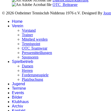
Datenschutzerklaerung
OTC_Beitraege
© 2026 Ostheimer Tennisclub Nidderau 1976 e.V. Designed By
Joo
Home
Verein
Vorstand
Trainer
Mitglied werden
Tennispoint
OTC Teamwear
Pressemitteillungen
Sponsoren
Spielbetrieb
Damen
Herren
Forderungsspiele
Platzbuchung
Jugend
Termine
Events
Bilder
Klubhaus
Archiv
Kontakt