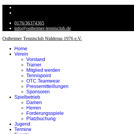
0176/36374365
info@ostheimer-tennisclub.de
Ostheimer Tennisclub Nidderau 1976 e.V.
Home
Verein
Vorstand
Trainer
Mitglied werden
Tennispoint
OTC Teamwear
Pressemitteillungen
Sponsoren
Spielbetrieb
Damen
Herren
Forderungsspiele
Platzbuchung
Jugend
Termine