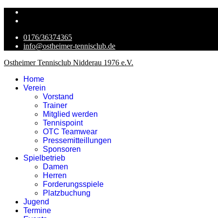
0176/36374365
info@ostheimer-tennisclub.de
Ostheimer Tennisclub Nidderau 1976 e.V.
Home
Verein
Vorstand
Trainer
Mitglied werden
Tennispoint
OTC Teamwear
Pressemitteillungen
Sponsoren
Spielbetrieb
Damen
Herren
Forderungsspiele
Platzbuchung
Jugend
Termine