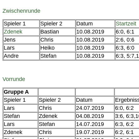
Zwischenrunde
Spieler 1
Spieler 2
Datum
Startzeit
Zdenek
Bastian
10.08.2019
6:0, 6:1
Jens
Chris
10.08.2019
2:6, 0:6
Lars
Heiko
10.08.2019
6:3, 6:0
Andre
Stefan
10.08.2019
6:3, 5:7,
Vorrunde
Gruppe A
Spieler 1
Spieler 2
Datum
Ergebnis
Lars
Chris
24.07.2019
6:0, 6:2
Stefan
Zdenek
04.08.2019
3:6, 6:3,1
Lars
Stefan
14.07.2019
6:3, 6:2
Zdenek
Chris
19.07.2019
6:2, 6:1