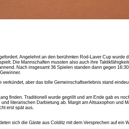
 gefordert. Angelehnt an den berühmten Rod-Laver Cup wurde d
lt. Die Mannschaften mussten also auch ihre Taktikfähigkeiten 
annend. Nach insgesamt 36 Spielen standen dann gegen 16:30 Uh
 Gewinner.
verkündet, aber das tolle Gemeinschaftserlebnis stand eindeu
ng finden. Traditionell wurde gegrillt und am Ende gab es nochm
nd literarischen Darbietung ab. Margit am Altsaxophon und Mar
t erst spät aus.
n sich die Gäste aus Colditz mit dem Versprechen auf ein Wi