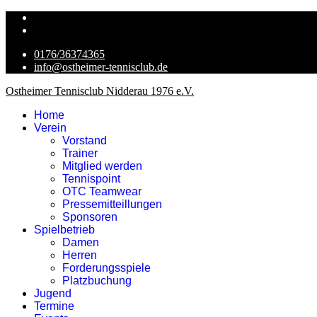
0176/36374365
info@ostheimer-tennisclub.de
Ostheimer Tennisclub Nidderau 1976 e.V.
Home
Verein
Vorstand
Trainer
Mitglied werden
Tennispoint
OTC Teamwear
Pressemitteillungen
Sponsoren
Spielbetrieb
Damen
Herren
Forderungsspiele
Platzbuchung
Jugend
Termine