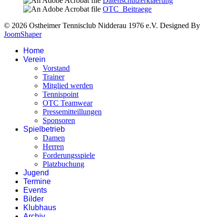
Datenschutzerklaerung
OTC_Beitraege
© 2026 Ostheimer Tennisclub Nidderau 1976 e.V. Designed By
JoomShaper
Home
Verein
Vorstand
Trainer
Mitglied werden
Tennispoint
OTC Teamwear
Pressemitteillungen
Sponsoren
Spielbetrieb
Damen
Herren
Forderungsspiele
Platzbuchung
Jugend
Termine
Events
Bilder
Klubhaus
Archiv