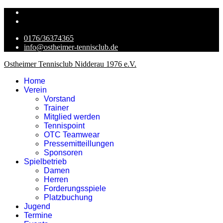
0176/36374365
info@ostheimer-tennisclub.de
Ostheimer Tennisclub Nidderau 1976 e.V.
Home
Verein
Vorstand
Trainer
Mitglied werden
Tennispoint
OTC Teamwear
Pressemitteillungen
Sponsoren
Spielbetrieb
Damen
Herren
Forderungsspiele
Platzbuchung
Jugend
Termine