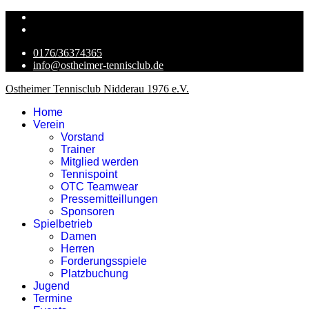
0176/36374365
info@ostheimer-tennisclub.de
Ostheimer Tennisclub Nidderau 1976 e.V.
Home
Verein
Vorstand
Trainer
Mitglied werden
Tennispoint
OTC Teamwear
Pressemitteillungen
Sponsoren
Spielbetrieb
Damen
Herren
Forderungsspiele
Platzbuchung
Jugend
Termine