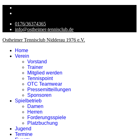
0176/36374365
info@ostheimer-tennisclub.de
Ostheimer Tennisclub Nidderau 1976 e.V.
Home
Verein
Vorstand
Trainer
Mitglied werden
Tennispoint
OTC Teamwear
Pressemitteillungen
Sponsoren
Spielbetrieb
Damen
Herren
Forderungsspiele
Platzbuchung
Jugend
Termine