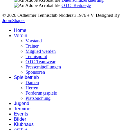
Datenschutzerklaerung
OTC_Beitraege
© 2026 Ostheimer Tennisclub Nidderau 1976 e.V. Designed By
JoomShaper
Home
Verein
Vorstand
Trainer
Mitglied werden
Tennispoint
OTC Teamwear
Pressemitteillungen
Sponsoren
Spielbetrieb
Damen
Herren
Forderungsspiele
Platzbuchung
Jugend
Termine
Events
Bilder
Klubhaus
Archiv