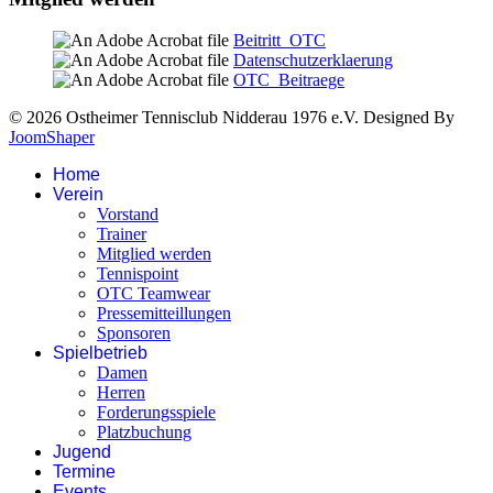
Beitritt_OTC
Datenschutzerklaerung
OTC_Beitraege
© 2026 Ostheimer Tennisclub Nidderau 1976 e.V. Designed By
JoomShaper
Home
Verein
Vorstand
Trainer
Mitglied werden
Tennispoint
OTC Teamwear
Pressemitteillungen
Sponsoren
Spielbetrieb
Damen
Herren
Forderungsspiele
Platzbuchung
Jugend
Termine
Events