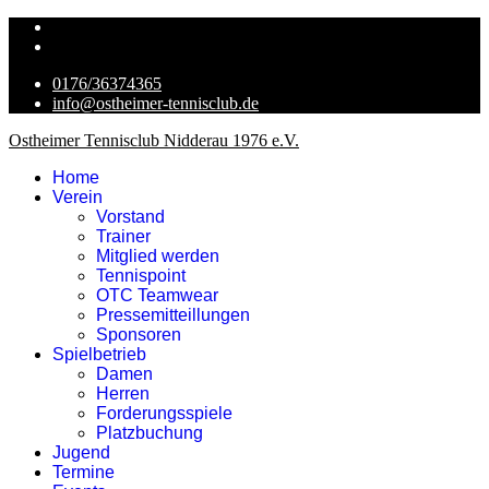
0176/36374365
info@ostheimer-tennisclub.de
Ostheimer Tennisclub Nidderau 1976 e.V.
Home
Verein
Vorstand
Trainer
Mitglied werden
Tennispoint
OTC Teamwear
Pressemitteillungen
Sponsoren
Spielbetrieb
Damen
Herren
Forderungsspiele
Platzbuchung
Jugend
Termine