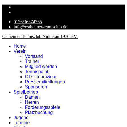
0176/36374365
info@ostheimer-tennisclub.de
Ostheimer Tennisclub Nidderau 1976 e.V.
Home
Verein
Vorstand
Trainer
Mitglied werden
Tennispoint
OTC Teamwear
Pressemitteillungen
Sponsoren
Spielbetrieb
Damen
Herren
Forderungsspiele
Platzbuchung
Jugend
Termine