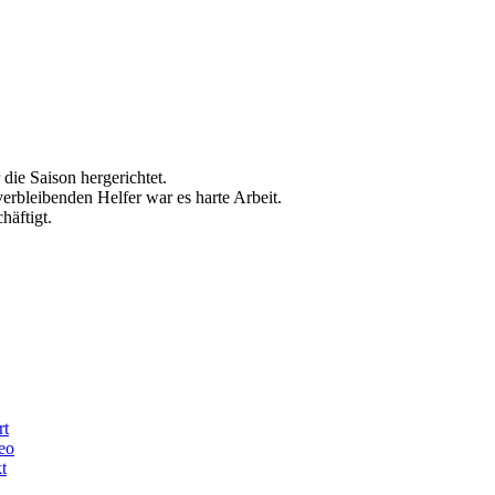
die Saison hergerichtet.
verbleibenden Helfer war es harte Arbeit.
häftigt.
rt
eo
t