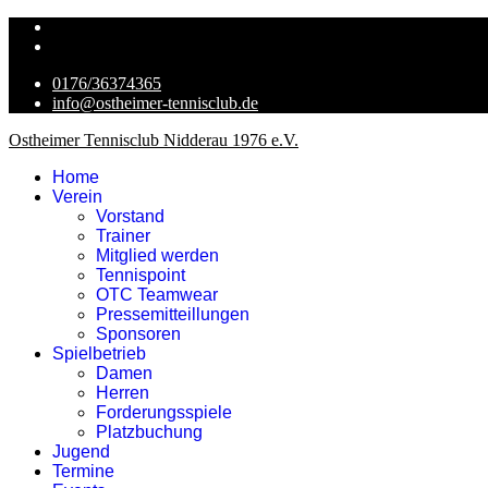
0176/36374365
info@ostheimer-tennisclub.de
Ostheimer Tennisclub Nidderau 1976 e.V.
Home
Verein
Vorstand
Trainer
Mitglied werden
Tennispoint
OTC Teamwear
Pressemitteillungen
Sponsoren
Spielbetrieb
Damen
Herren
Forderungsspiele
Platzbuchung
Jugend
Termine