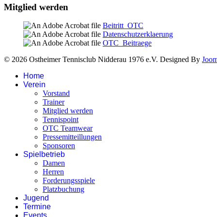
Mitglied werden
Beitritt_OTC
Datenschutzerklaerung
OTC_Beitraege
© 2026 Ostheimer Tennisclub Nidderau 1976 e.V. Designed By
Joo
Home
Verein
Vorstand
Trainer
Mitglied werden
Tennispoint
OTC Teamwear
Pressemitteillungen
Sponsoren
Spielbetrieb
Damen
Herren
Forderungsspiele
Platzbuchung
Jugend
Termine
Events