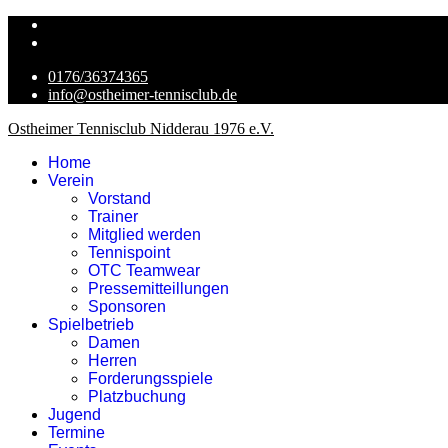
0176/36374365
info@ostheimer-tennisclub.de
Ostheimer Tennisclub Nidderau 1976 e.V.
Home
Verein
Vorstand
Trainer
Mitglied werden
Tennispoint
OTC Teamwear
Pressemitteillungen
Sponsoren
Spielbetrieb
Damen
Herren
Forderungsspiele
Platzbuchung
Jugend
Termine