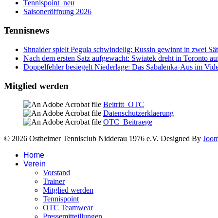
Tennispoint_neu
Saisoneröffnung 2026
Tennisnews
Shnaider spielt Pegula schwindelig: Russin gewinnt in zwei Sä
Nach dem ersten Satz aufgewacht: Swiatek dreht in Toronto au
Doppelfehler besiegelt Niederlage: Das Sabalenka-Aus im Vid
Mitglied werden
Beitritt_OTC
Datenschutzerklaerung
OTC_Beitraege
© 2026 Ostheimer Tennisclub Nidderau 1976 e.V. Designed By
Joo
Home
Verein
Vorstand
Trainer
Mitglied werden
Tennispoint
OTC Teamwear
Pressemitteillungen